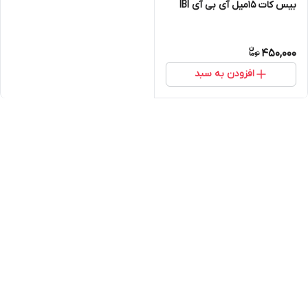
بیس کات 15میل آی بی آی IBI
450,000
افزودن به سبد