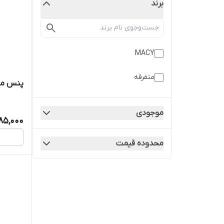
برند
MACY
متفرقه
پنس مژه 
موجودی
85,000
محدوده قیمت