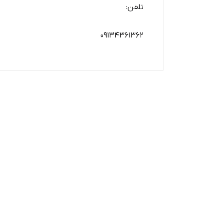
تلفن:
09134361362