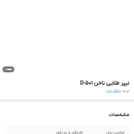
نیپر طلایی ناخن D-501
برند:
یانگ نیل
مشخصات
مناسب برای
ماینکور و پدیکور