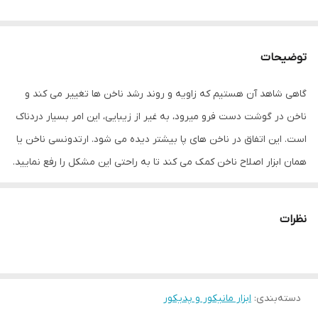
توضیحات
گاهی شاهد آن هستیم که زاویه و روند رشد ناخن ها تغییر می کند و
ناخن در گوشت دست فرو میرود، به غیر از زیبایی، این امر بسیار دردناک
است. این اتفاق در ناخن های پا بیشتر دیده می شود. ارتدونسی ناخن یا
همان ابزار اصلاح ناخن کمک می کند تا به راحتی این مشکل را رفع نمایید.
کافیست با ابزار پاک کردن که در آن قرار دارد زیر ناخن را پاک کرده و ناخن
را مقداری از گوشت جدا نمایید، سپس با نیپر موجود پوست های اضافه
نظرات
دور ناخن را گرفته و با ابزار ارتدونسی ناخن را همانطور که در عکس ها
شاهد هستید به راحتی اصلاح نمایید. با تکرار این عمل روند و زاویه رشد
ناخن اصلاح خواهد شد.
دسته‌بندی
:
ابزار مانیکور و پدیکور