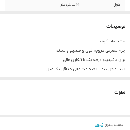
طول
44 سانتی متر
عرض
23 سانتی متر
توضیحات
ارتفاع
24 سانتی متر
مشخصات کیف :
چرم مصرفی بارویه قوی و ضخیم و محکم
یراق با کیفیتو درجه یک با آبکاری عالی
استر داخل کیف با ضخامت عالی حداقل یک میل
مشخصات باکس :
چوب سه میل درجه یک تایلندی
نظرات
آسترپارچه ای درجه یک
پین و لولای فلزی با رنگ کوره ای
دسته‌بندی
:
کیف