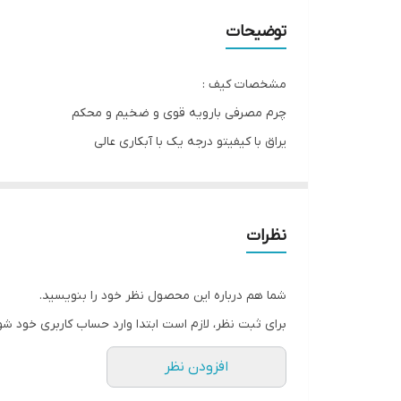
عرض
توضیحات
ارتفاع
مشخصات کیف :
چرم مصرفی بارویه قوی و ضخیم و محکم
یراق با کیفیتو درجه یک با آبکاری عالی
استر داخل کیف با ضخامت عالی حداقل یک میل
مشخصات باکس :
چوب سه میل درجه یک تایلندی
نظرات
آسترپارچه ای درجه یک
پین و لولای فلزی با رنگ کوره ای
شما هم درباره این محصول نظر خود را بنویسید.
برای ثبت نظر، لازم است ابتدا وارد حساب کاربری خود شو
افزودن نظر