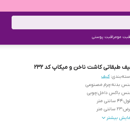
قبت مو
مراقبت پوستی
یف طبقاتی کاشت ناخن و میکاپ کد 232
ته‌بندی
:
کیف
نس بدنه
:
چرم مصنوعی
نس باکس داخل
:
چوبی
ول
:
44 سانتی متر
رض
:
23 سانتی متر
تفاع
:
24 سانتی متر
مایش بیشتر