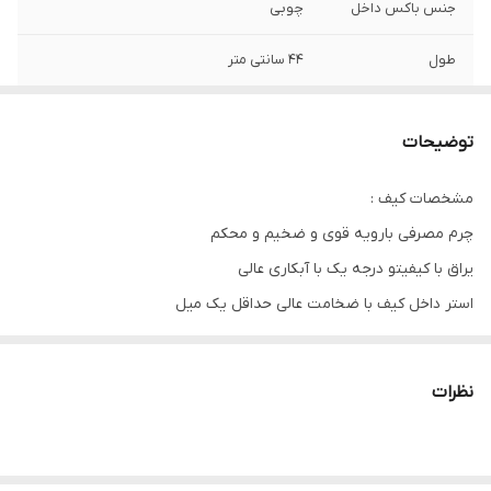
جنس باکس داخل
چوبی
طول
44 سانتی متر
عرض
23 سانتی متر
توضیحات
ارتفاع
24 سانتی متر
مشخصات کیف :
چرم مصرفی بارویه قوی و ضخیم و محکم
یراق با کیفیتو درجه یک با آبکاری عالی
استر داخل کیف با ضخامت عالی حداقل یک میل
مشخصات باکس :
چوب سه میل درجه یک تایلندی
نظرات
آسترپارچه ای درجه یک
پین و لولای فلزی با رنگ کوره ای