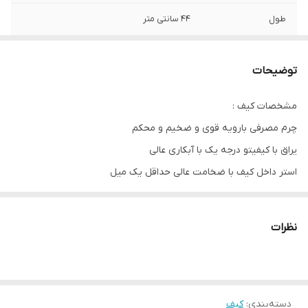
طول
44 سانتی متر
عرض
23 سانتی متر
توضیحات
ارتفاع
24 سانتی متر
مشخصات کیف :
چرم مصرفی بارویه قوی و ضخیم و محکم
یراق با کیفیتو درجه یک با آبکاری عالی
استر داخل کیف با ضخامت عالی حداقل یک میل
مشخصات باکس :
چوب سه میل درجه یک تایلندی
نظرات
آسترپارچه ای درجه یک
پین و لولای فلزی با رنگ کوره ای
دسته‌بندی
:
کیف