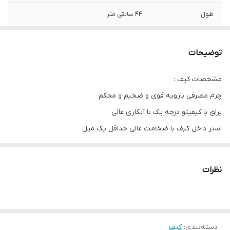
طول
44 سانتی متر
عرض
23 سانتی متر
توضیحات
ارتفاع
24 سانتی متر
مشخصات کیف :
چرم مصرفی بارویه قوی و ضخیم و محکم
یراق با کیفیتو درجه یک با آبکاری عالی
استر داخل کیف با ضخامت عالی حداقل یک میل
مشخصات باکس :
چوب سه میل درجه یک تایلندی
نظرات
آسترپارچه ای درجه یک
پین و لولای فلزی با رنگ کوره ای
دسته‌بندی
:
کیف