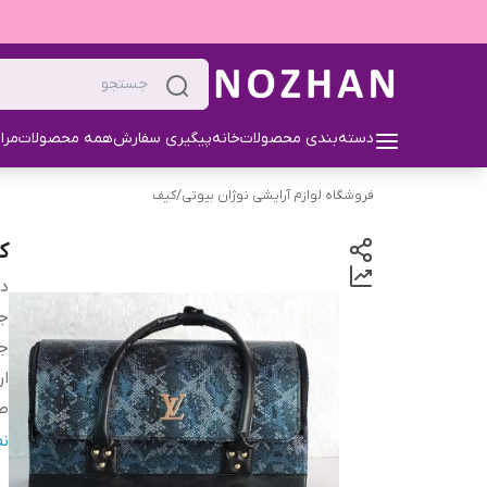
دسته‌بندی محصولات
خانه
پیگیری سفارش
همه محصولات
مرا
فروشگاه لوازم آرایشی نوژان بیوتی
/
کیف
ک
دس
ج
ج
ار
ط
ع
ن