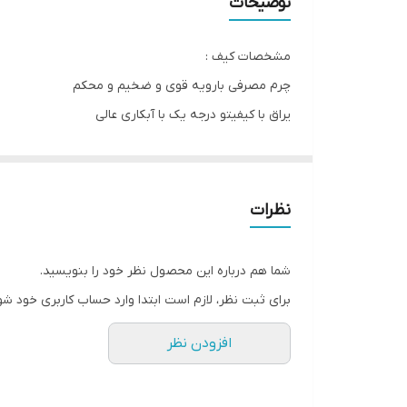
توضیحات
عرض
مشخصات کیف :
چرم مصرفی بارویه قوی و ضخیم و محکم
یراق با کیفیتو درجه یک با آبکاری عالی
استر داخل کیف با ضخامت عالی حداقل یک میل
مشخصات باکس :
چوب سه میل درجه یک تایلندی
نظرات
آسترپارچه ای درجه یک
پین و لولای فلزی با رنگ کوره ای
شما هم درباره این محصول نظر خود را بنویسید.
برای ثبت نظر، لازم است ابتدا وارد حساب کاربری خود شو
افزودن نظر