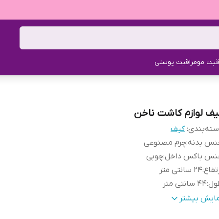
قبت مو
مراقبت پوستی
یف لوازم کاشت ناخن
ته‌بندی
:
کیف
نس بدنه
:
چرم مصنوعی
نس باکس داخل
:
چوبی
تفاع
:
24 سانتی متر
ول
:
44 سانتی متر
رض
:
23 سانتی متر
مایش بیشتر