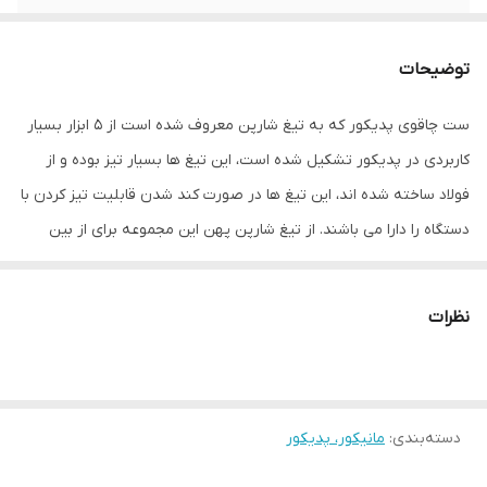
اقلام همراه
کیف چرمی مخصوص
توضیحات
ست چاقوی پدیکور که به تیغ شارپن معروف شده است از 5 ابزار بسیار
کاربردی در پدیکور تشکیل شده است، این تیغ ها بسیار تیز بوده و از
فولاد ساخته شده اند، این تیغ ها در صورت کند شدن قابلیت تیز کردن با
دستگاه را دارا می باشند. از تیغ شارپن پهن این مجموعه برای از بین
بردن پینه ها و پوست های مرده کف پا استفاده می گردد. این تیغ به
راحتی قادر است تمام پینه ها را از بین برده و کار با آن از شما انرژی کمی
نظرات
خواهد گرفت.
از تیغ های باریک بیشتر برای اصلاح ناخن های پا استفاده می گردد. گاها
مسیر رویش ناخن ها تغییر می کند و ناخن داخل گوشت پا فرو می رود،
دسته‌بندی
:
مانیکور، پدیکور
ناخن پا آسیب می بیند و نیاز است برداشته شود و ... در این موارد می
توانید به راحتی با استفاده از تیغ های باریک این ست به اصلاح ناخن