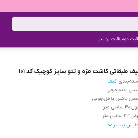
قبت مو
مراقبت پوستی
یف طبقاتی کاشت مژه و تتو سایز کوچیک کد 101
ته‌بندی
:
کیف
نس بدنه
:
چرمی
نس باکس داخل
:
چوبی
ول
:
30 سانتی متر
رض
:
23 سانتی متر
تفاع
:
24 سانتی متر
مایش بیشتر