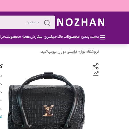
دسته‌بندی محصولات
خانه
پیگیری سفارش
همه محصولات
مرا
فروشگاه لوازم آرایشی نوژان بیوتی
/
کیف
ک
دس
ج
ج
ط
ع
ار
ن