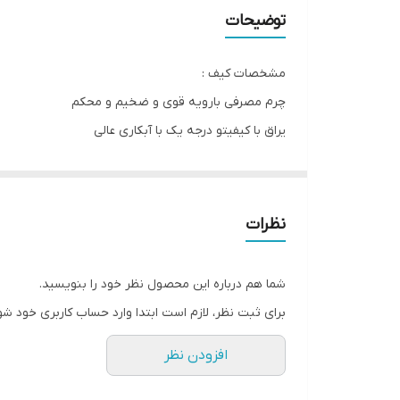
عرض
توضیحات
ارتفاع
مشخصات کیف :
چرم مصرفی بارویه قوی و ضخیم و محکم
یراق با کیفیتو درجه یک با آبکاری عالی
استر داخل کیف با ضخامت عالی حداقل یک میل
مشخصات باکس :
چوب سه میل درجه یک تایلندی
نظرات
آسترپارچه ای درجه یک
پین و لولای فلزی با رنگ کوره ای
شما هم درباره این محصول نظر خود را بنویسید.
برای ثبت نظر، لازم است ابتدا وارد حساب کاربری خود شو
افزودن نظر