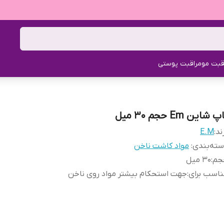
قبت مو
مراقبت پوستی
پ شاین Em حجم 30 میل
ند:
E.M
ته‌بندی
:
مواد کاشت ناخن
جم
:
30 میل
اسب برای
:
جهت استحکام بیشتر مواد روی ناخن