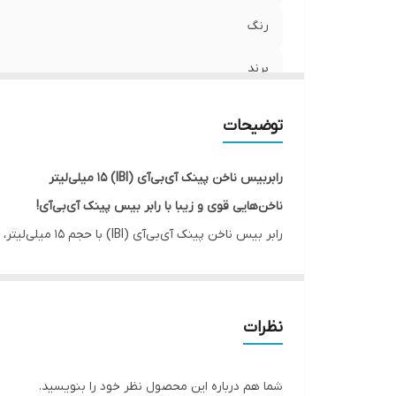
رنگ
برند
کد
توضیحات
کشور مبدا برند
رابربیس ناخن پینک آی‌بی‌آی (IBI) 15 میلی‌لیتر
ناخن‌هایی قوی و زیبا با رابر بیس پینک آی‌بی‌آی!
رابر بیس ناخن
انعطاف‌پذیری بالا، به ناخن‌ها اجازه می‌دهد تا به راحتی خ
ویژگی‌های محصول:
تقویت و ترمیم:
ناخن‌های ضعیف و شکننده را تقویت 
نظرات
خاصیت ارتجاعی:
انعطاف‌پذیری بالا برای جلوگیری از
چسبندگی عالی:
چسبندگی فوق‌العاده به ناخن‌های طب
شما هم درباره این محصول نظر خود را بنویسید.