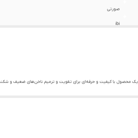
صورتی
ibi
01
آمریکا
 پینک آی‌بی‌آی (IBI) با حجم 15 میلی‌لیتر، یک محصول با کیفیت و حرفه‌ای برای تقویت و ترمیم ناخن‌
م شوند و در برابر فشار مقاوم‌تر باشند.
کرده و ترمیم می‌کند.
 شکستگی ناخن‌ها.
یعی.