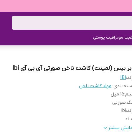
قبت مو
مراقبت پوستی
ابر بیس (لمینت) کاشت ناخن صورتی آی بی آی Ibi
ند:
IBI
ته‌بندی
:
مواد کاشت ناخن
جم
:
15 میل
نگ
:
صورتی
ند
:
ibi
د
:
01
ور مبدا برند
:
آمریکا
مایش بیشتر