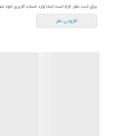
خشک شدن سریع:
با اشعه UV و LED خشک می‌شود.
برای ثبت نظر، لازم است ابتدا وارد حساب کاربری خود شو
رنگ پینک (صورتی):
رنگ زیبا و طبیعی برای جلوه‌ا
افزودن نظر
حجم 15 میلی‌لیتر:
مناسب برای استفاده حرفه‌ای و خان
ترکیبات:
پلی‌اورتیت:
افزایش استحکام و مقاومت ناخن‌ها.
پلی‌اکریل‌اتیل‌آن‌های محلول در آب:
حفظ رطوبت و انعط
مواد آرایشی:
بهبود ظاهر ناخن و افزایش زیبایی.
نحوه استفاده:
آماده‌سازی ناخن‌ها:
ناخن‌ها را تمیز کرده و هرگونه چربی یا آلودگی را 
سطح ناخن‌ها را با استفاده از بافر صاف و یکدست
اعمال لایه‌ی ابتدایی:
یک لایه نازک از رابر بیس را روی ناخن‌ها بزنید.
ناخن‌ها را در دستگاه UV یا LED به مدت 30 تا 60 ثانیه قرار دهید تا خشک شوند.