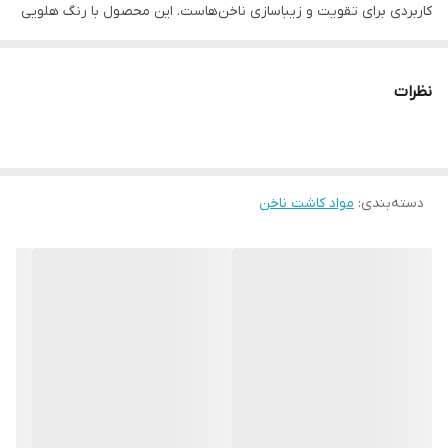
کاربردی برای تقویت و زیباسازی ناخن‌هاست. این محصول با رنگ هلویی
گرم و طبیعی، ظاهری شیک و جذاب به ناخن‌ها می‌بخشد و برای استفاده
در سالن‌های زیبایی یا خانه ایده‌آل است.
نظرات
ویژگی‌های کلیدی:
رنگ هلویی طبیعی:
مناسب برای ایجاد ظاهری گرم و تابستانی.
خاصیت ارتجاعی بالا:
جلوگیری از شکستگی و افزایش انعطاف‌پذیری
ناخن.
دسته‌بندی
:
مواد کاشت ناخن
چسبندگی عالی:
ماندگاری طولانی بدون جدا شدن از سطح ناخن.
خشک شدن سریع:
با دستگاه UV/LED در کمتر از 60 ثانیه.
حجم 15 میلی‌لیتر:
اقتصادی و مناسب برای استفاده مکرر.
مزایا:
تقویت ناخن‌های نازک و شکننده.
پوشش ناهمواری‌های سطح ناخن.
مناسب برای انواع طراحی‌های ناخن (ساده، فرنچ، طرح‌دار).