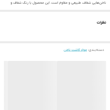
ناخن‌هایی شفاف، طبیعی و مقاوم است. این محصول با رنگ شفاف و
کیفیت بالای خود، ناخن‌ها را تقویت کرده و ظاهری سالم و جذاب به آن‌ها
می‌بخشد.
نظرات
ویژگی‌های کلیدی:
رنگ شفاف:
هماهنگی کامل با هر نوع طراحی ناخن و ایجاد ظاهری
طبیعی.
دسته‌بندی
:
خاصیت ارتجاعی:
مواد کاشت ناخن
انعطاف‌پذیری بالا برای جلوگیری از شکستگی ناخن.
چسبندگی عالی:
ماندگاری طولانی بدون جدا شدن از سطح ناخن.
خشک شدن سریع:
خشک شدن در کمتر از ۶۰ ثانیه با دستگاه UV/LED.
حجم ۱۵ میلی‌لیتر:
مناسب برای استفاده حرفه‌ای و خانگی.
مزایا:
تقویت ناخن‌های شکننده:
افزایش استحکام و مقاومت ناخن‌های
ضعیف.
پوشش ناهمواری‌ها:
ایجاد سطحی صاف و یکدست.