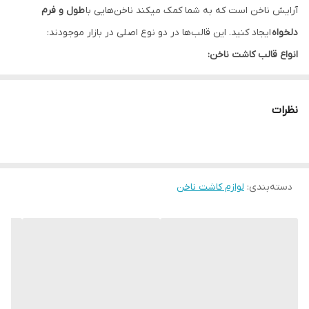
آرایش ناخن است که به شما کمک میکند ناخن‌هایی با
طول و فرم
دلخواه
ایجاد کنید. این قالب‌ها در دو نوع اصلی در بازار موجودند:
انواع قالب کاشت ناخن:
قالب‌های یکبارمصرف:
جنس: کاغذ مقاوم یا پلاستیک نازک.
نظرات
مزایا: قیمت پایین، مناسب برای استفاده سریع.
معایب: قابلیت استفاده مجدد ندارند.
قالب‌های سیلیکونی:
دسته‌بندی
:
لوازم کاشت ناخن
جنس: سیلیکون نرم و انعطاف‌پذیر.
مزایا: قابل شستشو و استفاده مکرر، دقت بالا در فرم‌دهی.
معایب: قیمت بالاتر.
نحوه استفاده از قالب کاشت ناخن:
تمیز کردن و آماده‌سازی ناخن طبیعی.
انتخاب قالب مناسب با فرم مورد نظر (بادامی، مربعی و...).