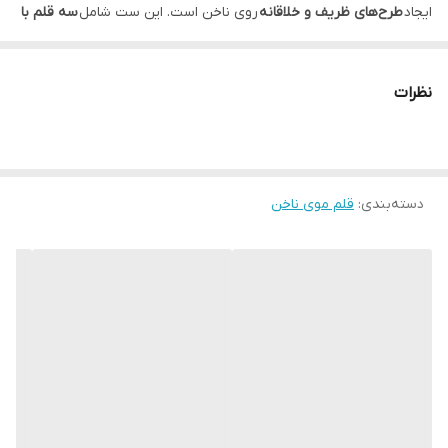
ایجاد
طرح‌های ظریف و خلاقانه
روی ناخن است. این ست شامل
سه قلم با
نوک متفاوت
(نازک، متوسط و پهن) است که به شما امکان می‌دهد:
✔ طرح‌های
خطی، نقطه‌ای و سایه‌زنی
را با دقت اجرا کنید.
نظرات
✔ از رنگ‌های
ژلی، اکریلیک و لاکی
روی ناخن طبیعی یا کاشته‌شده استفاده
کنید.
✔ با
بدنه ارگونومیک
و
نوک مقاوم
، طراحی را آسان و لذت‌بخش کنید.
دسته‌بندی
:
ویژگی‌های کلیدی:
قلم موی ناخن
جنس باکیفیت:
نوک نایلونی ضدزنگ و بدنه پلاستیک مقاوم.
مناسب برای:
ناخن‌کاران حرفه‌ای، سالن‌های زیبایی و استفاده شخصی.
کاربرد آسان:
قابل استفاده با اکثر رنگ‌های ناخن (حتی طرح‌های
سه‌بعدی).
قابلیت شستشو:
نوک قلم‌ها به راحتی با آب و صابون تمیز می‌شود.
چرا این محصول را انتخاب کنیم؟
کامل و متنوع:
داشتن سه قلم با کاربردهای مختلف