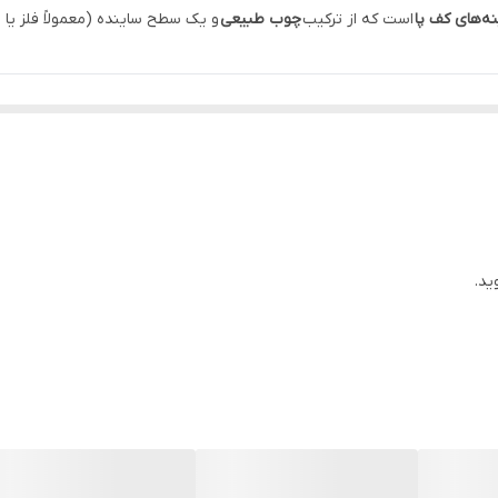
نه‌های کف پا
است که از ترکیب
چوب طبیعی
و یک سطح ساینده (معمولاً فلز یا
 حساسیت.
ید.
نی
روی پینه بکشید.
ده کنید.