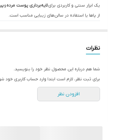
یک ابزار سنتی و کاربردی برای
لایه‌برداری پوست مرده
و
پی
از پاها یا استفاده در سالن‌های زیبایی مناسب است.
ویژگی‌های کلیدی:
جنس چوب باکیفیت:
سازگار با پوست و بدون ایجاد
سطح ساینده دوطرفه:
نظرات
طرف
زبر
برای پینه‌های ضخیم.
طرف
نرم
برای پوست‌های حساس.
شما هم درباره این محصول نظر خود را بنویسید.
طراحی ارگونومیک:
قابل استفاده راحت با دست.
برای ثبت نظر، لازم است ابتدا وارد حساب کاربری خود شو
قابل شستشو:
مقاوم در برابر آب و رطوبت.
افزودن نظر
نحوه استفاده صحیح:
۱. پاها را
۱۵ دقیقه
در آب گرم و نمک حمام قرار دهید.
۲. پوست را خشک کرده و سوهان را با حرکات
ملایم و دورا
۳. پس از اتمام، از
کرم مرطوب‌کننده
یا روغن نارگیل استفا
۴. سوهان را با آب و صابون بشویید و در جای خشک نگهداری کنید.