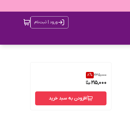
ورود | ثبت‌نام
8
%
235,000
215,000
افزودن به سبد خرید