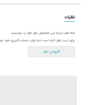
ویژگی‌های کلیدی:
درخشش خیره‌کننده:
ذرات گلایتر ریز و درشت با قابل
ماندگاری بالا:
مقاومت تا
۳ هفته
بدون کدرشدگی، پریدگ
نظرات
خشک شدن سریع:
تنها در
۶۰ ثانیه
زیر نور لامپ LED.
سازگاری:
قابل استفاده روی ناخن طبیعی، ژلی و اکریل
شما هم درباره این محصول نظر خود را بنویسید.
سالم و ایمن:
فاقد
فرمالدهید، تولوئن و DBP
(مناسب 
برای ثبت نظر، لازم است ابتدا وارد حساب کاربری خود شو
روش استفاده:
افزودن نظر
۱. ناخن‌ها را تمیز و خشک کنید.
۲. لایه بیس کت را زده و زیر نور LED خشک کنید.
۳. ۲ لایه از لاک ژل دیسکو را اعمال و هر لایه را ۶۰ ثانیه خشک کنید.
۴. لایه تاپ کت را زده و خشک کنید.
۵. برای حذف، از فویل و استون استفاده نمایید.
ایده‌های طراحی:
تک‌رنگ درخشان:
برای مهمانی‌های شبانه.