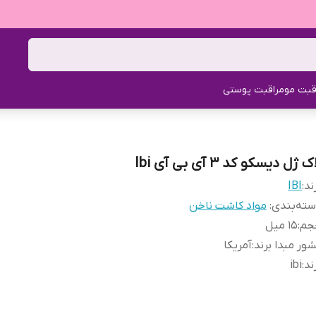
قبت مو
مراقبت پوستی
ک ژل دیسکو کد 3 آی بی آی Ibi
ند:
IBI
ته‌بندی
:
مواد کاشت ناخن
جم
:
15 میل
ور مبدا برند
:
آمریکا
ند
:
ibi