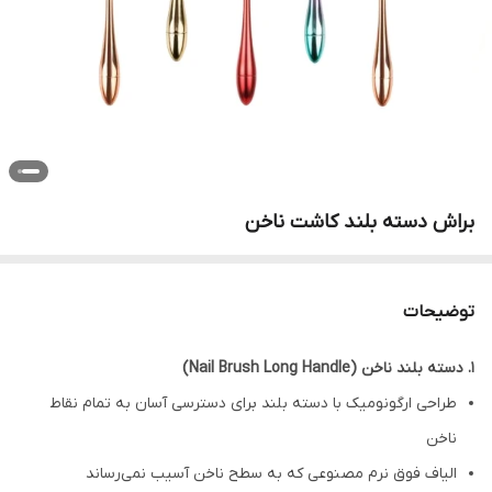
براش دسته بلند کاشت ناخن
توضیحات
1. دسته بلند ناخن (Nail Brush Long Handle)
طراحی ارگونومیک با دسته بلند برای دسترسی آسان به تمام نقاط
ناخن
الیاف فوق نرم مصنوعی که به سطح ناخن آسیب نمی‌رساند