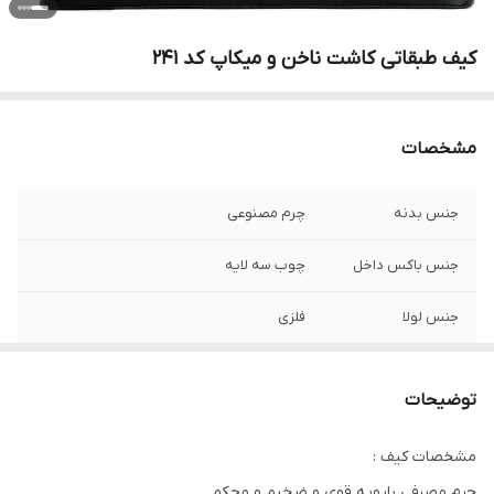
کیف طبقاتی کاشت ناخن و میکاپ کد 241
مشخصات
جنس بدنه
چرم مصنوعی
جنس باکس داخل
چوب سه لایه
جنس لولا
فلزی
طول
44 سانتی متر
توضیحات
عرض
23 سانتی متر
مشخصات کیف :
ارتفاع
24 سانتی متر
چرم مصرفی بارویه قوی و ضخیم و محکم