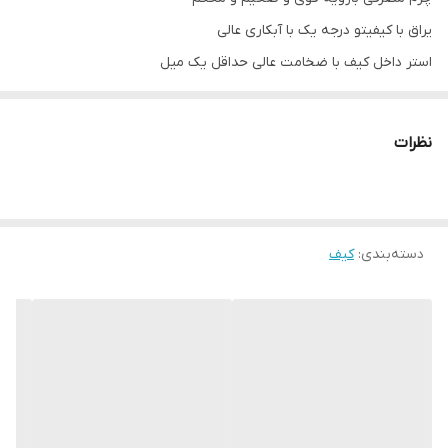
یراق با کیفیتو درجه یک با آبکاری عالی
استر داخل کیف با ضخامت عالی حداقل یک میل
مشخصات باکس :
چوب سه میل درجه یک تایلندی
نظرات
آسترپارچه ای درجه یک
پین و لولای فلزی با رنگ کوره ای
دسته‌بندی
:
کیف