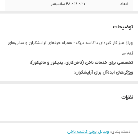
ابعاد
20 × 16 × 48 سانتیمتر
جنس بدنه
فلزی
توضیحات
طول سیم
1.3 متر
چراغ میز کار گیره‌ای با کاسه بزرگ - همراه حرفه‌ای آرایشگران و سالن‌های
نوع لامپ سازگار با
LED/SMD
زیبایی
محصول
تخصصی برای خدمات ناخن (ناخن‌کاری، پدیکور و مانیکور):
مناسب برای
میز کار ناخنکار
ویژگی‌های ایده‌آل برای آرایشگران:
نور سرد و بدون سایه
: با طراحی کاسه بازتابنده بزرگ، نور یکنواخت و
بدون سایه برای کارهای دقیق ناخن ایجاد می‌کند
نظرات
قابلیت تنظیم دقیق
: با دو بازوی مفصلی می‌توانید نور را دقیقاً روی
دست مشتری متمرکز کنید
پایه گیره‌ای محکم
: به راحتی روی میز ناخن‌کاری یا میز پدیکور نصب
دسته‌بندی
:
وسایل برقی کاشت ناخن
می‌شود و فضای کاری را اشغال نمی‌کند