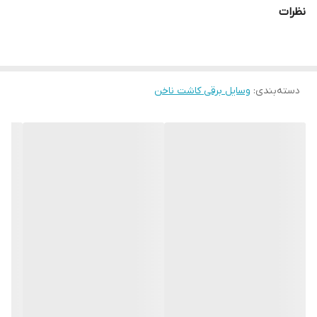
به‌ویژه هنگام کاشت ژل یا طراحی ناخن.
نظرات
✨ ویژگی‌های برجسته دستگاه یووی قلمی پایه‌دار
توان 3 وات
: قدرت مناسب برای خشک‌کردن انواع ژل ناخن
جنس بدنه مقاوم
: ترکیب پلاستیک ABS و فولاد ضد زنگ، سبک و
بادوام
دسته‌بندی
:
وسایل برقی کاشت ناخن
دارای تایمر هوشمند
: دو حالت زمان‌بندی 20 و 60 ثانیه برای کنترل
بهتر
پایه نگهدارنده
: برای قرارگیری ثابت روی میز و راحتی در استفاده
شارژی بودن با کابل USB
: قابل استفاده بدون نیاز به برق مستقیم
⚡ مناسب برای زمان قطع برق
با باتری داخلی قابل شارژ، این دستگاه در مواقع
قطع برق یا نبود دسترسی
به پریز برق
نیز قابل استفاده است. کافیست از قبل شارژش کنید تا در هر
شرایطی آماده به کار باشد.
🎯 کاربردها: