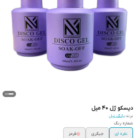
دیسکو ژل 40 میل
برند:
یانگ نیل
شماره رنگ
نقره ای
جیگری
قرمز