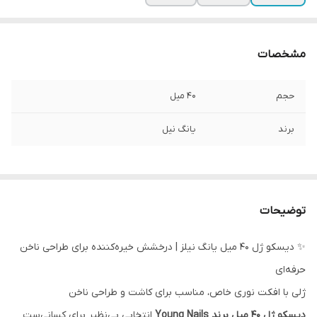
مشخصات
حجم
40 میل
برند
یانگ نیل
توضیحات
✨ دیسکو ژل ۴۰ میل یانگ نیلز | درخشش خیره‌کننده برای طراحی ناخن
حرفه‌ای
ژلی با افکت نوری خاص، مناسب برای کاشت و طراحی ناخن
دیسکو ژل ۴۰ میل برند Young Nails
انتخابی بی‌نظیر برای کسانی‌ست