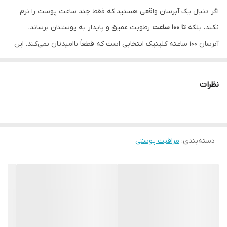
اگر دنبال یک آبرسان واقعی هستید که فقط چند ساعت پوست را نرم
نکند، بلکه
تا 100 ساعت
رطوبت عمیق و پایدار به پوستتان برساند،
آبرسان 100 ساعته کلینیک انتخابی است که قطعاً ناامیدتان نمی‌کند. این
محصول برای خانم‌هایی طراحی شده که در طول روز با خشکی، تیرگی یا
کم‌آبی پوست مواجه می‌شوند و می‌خواهند بدون سنگینی کرم‌های چرب،
نظرات
پوستی شاداب، براق و سرزنده داشته باشند.
چرا 100 ساعت؟
فرمول این آبرسان با تکنولوژی
Auto-Replenishing
ساخته شده؛ یعنی
دسته‌بندی
:
مراقبت پوستی
پوست را طوری تقویت می‌کند که خودش بتواند رطوبت را دوباره تولید
و حفظ کند. به همین دلیل حتی اگر بعد از شست‌وشو هم چیزی روی
پوستتان نزنید، هنوز اثر آبرسانی را حس می‌کنید. ماندگاری 100 ساعته
حاصل ترکیب رطوبت‌دهی سطحی + تقویت سد دفاعی پوست است.
ترکیبات اصلی و تأثیر هرکدام
این محصول بیشتر از اینکه یک کرم ساده باشد، یک فرمول مراقبتی کامل