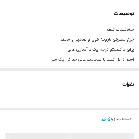
عرض
23 سانتی متر
توضیحات
ارتفاع
24 سانتی متر
مشخصات کیف :
چرم مصرفی بارویه قوی و ضخیم و محکم
یراق با کیفیتو درجه یک با آبکاری عالی
استر داخل کیف با ضخامت عالی حداقل یک میل
مشخصات باکس :
چوب سه میل درجه یک تایلندی
نظرات
آسترپارچه ای درجه یک
پین و لولای فلزی با رنگ کوره ای
دسته‌بندی
:
کیف