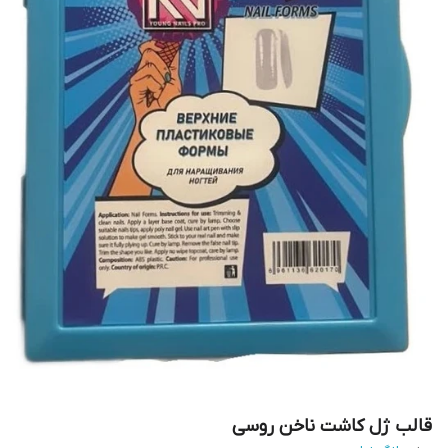
قالب ژل کاشت ناخن روسی