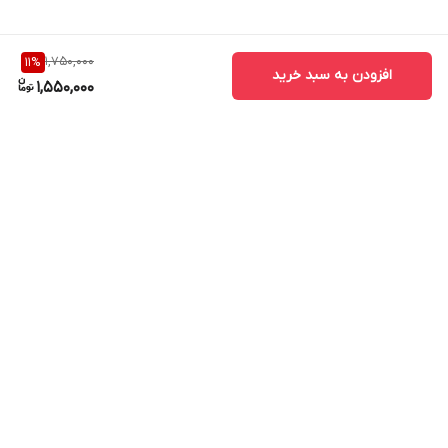
1,750,000
11
%
افزودن به سبد خرید
1,550,000
برگشت به بالا