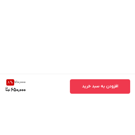
710,000
8
%
افزودن به سبد خرید
650,000