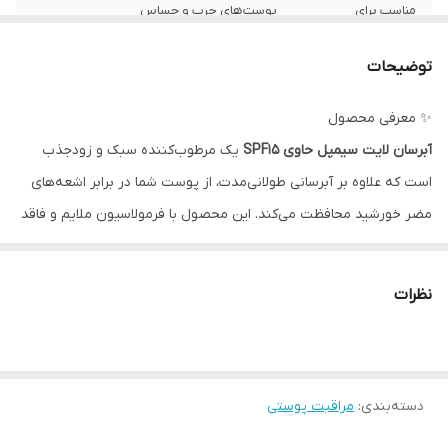
مناسب برای
پوست‌های چرب و حساس
حاوی ویتامین
E و B5 برای تغذیه و تقویت پوست
توضیحات
ویژگی محصول
فاقد پارابن، الکل، فتالات، عطر و مواد شیمیایی
✨ معرفی محصول
سنگین
آبرسان لایت سیمپل حاوی SPF15
یک مرطوب‌کننده سبک و زودجذب
است که علاوه بر آبرسانی طولانی‌مدت، از پوست شما در برابر اشعه‌های
مضر خورشید محافظت می‌کند. این محصول با فرمولاسیون ملایم و فاقد
مواد مضر، انتخابی ایده‌آل برای پوست‌های چرب، حساس و مستعد
جوش است.
نظرات
🌟 ویژگی‌ها و مزایا
مرطوب‌کننده و آبرسان قوی
: حفظ رطوبت و شادابی پوست تا ساعت‌ها
محافظت در برابر آفتاب SPF15
: فیلتر حدود ۹۳٪ از اشعه‌های UVB و
دسته‌بندی
:
مراقبت پوستی
افزایش زمان ایمن ماندن پوست در برابر آفتاب تا ۱۵ برابر، مناسب
استفاده روزانه