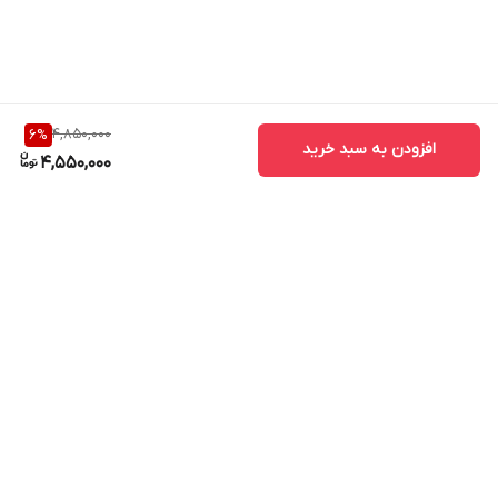
4,850,000
6
%
افزودن به سبد خرید
4,550,000
برگشت به بالا