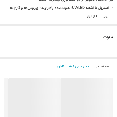
استریل با اشعه UV/LED
: نابودکننده باکتری‌ها، ویروس‌ها و قارچ‌ها
روی سطح ابزار.
شستشو با امواج التراسونیک
: پاک‌سازی عمیق منافذ و نقاطی که با
دست یا مواد شوینده به‌سختی تمیز می‌شوند.
نظرات
📌 ویژگی‌های کلیدی
ضدعفونی کامل
: مناسب برای ابزار فلزی (مانند نیپر، پوشر، قیچی) و
حتی ابزار پلاستیکی.
دسته‌بندی
:
دو حالت عملکرد
وسایل برقی کاشت ناخن
: شستشو با التراسونیک + استریل با UV/LED.
طراحی حرفه‌ای
: مخزن استیل ضدزنگ با ظرفیت مناسب برای ابزارهای
مختلف.
کنترل دیجیتال
: تایمر و نمایشگر LED برای تنظیم زمان استریل.
ایمنی بالا
: خاموشی خودکار هنگام باز شدن درب.
کاربرد گسترده
: مناسب سالن‌های زیبایی، کلینیک‌های پوست و حتی
استفاده خانگی حرفه‌ای.