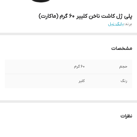
پلی ژل کاشت ناخن کلییر 60 گرم (ماکارت)
برند:
یانگ نیل
مشخصات
حجم
60 گرم
رنگ
کلیر
نظرات