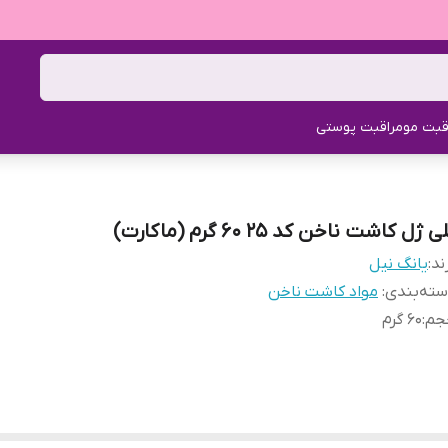
قبت مو
مراقبت پوستی
ی ژل کاشت ناخن کد 25 60 گرم (ماکارت)
ند:
یانگ نیل
ته‌بندی
:
مواد کاشت ناخن
جم
:
60 گرم