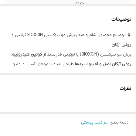
کننده
مناسب برای
انواع مو بخصوص موهای کراتین شده
توضیحات
🧴 توضیح محصول شامپو ضد ریزش مو بیوکسین BIOXCIN کراتین و
روغن آرگان
یزش مو بیوکسین (BIOXCIN) با ترکیبی قدرتمند از
کراتین هیدرولیزه،
روغن آرگان اصل و آمینو اسیدها
طراحی شده تا موهای آسیب‌دیده و
شکننده را ترمیم کرده و رطوبت طبیعی آن‌ها را بازگرداند. این شامپو
گیاهی با بهره‌گیری از
بیو کمپلکس B11
و عصاره‌های کاملاً طبیعی، ریشه
نظرات
مو را تقویت کرده و به کنترل ریزش کمک می‌کند. وجود روغن آرگان باعث
نرمی و درخشندگی موها شده و کراتین ساختار مو را بازسازی می‌کند تا
استحکام بیشتری داشته باشند. فرمولاسیون بدون پارابن، عطر و مواد
دسته‌بندی
:
مراقبت پوستی
حساسیت‌زا، استفاده روزانه را برای انواع مو و حتی پوست سر حساس
کاملاً ایمن می‌سازد. استفاده منظم از شامپو بیوکسین ضدریزش، موهایی