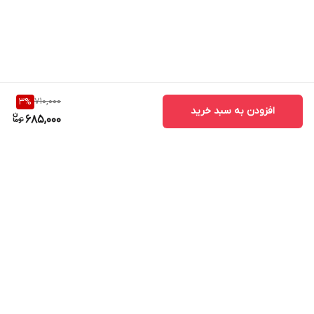
710,000
3
%
افزودن به سبد خرید
685,000
برگشت به بالا