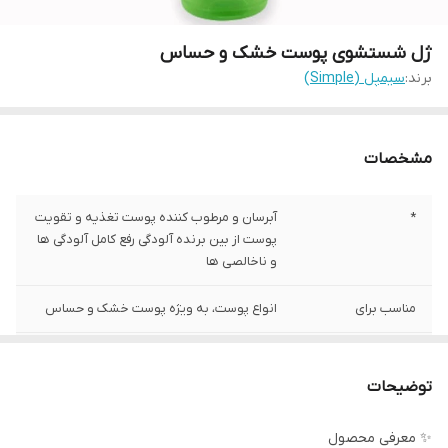
ژل شستشوی پوست خشک و حساس
برند:
سیمپل (Simple)
مشخصات
*
آبرسان و مرطوب کننده پوست تغذیه و تقویت
پوست از بین برنده آلودگی رفع کامل آلودگی ها
و ناخالصی ها
مناسب برای
انواع پوست، به‌ ویژه پوست خشک و حساس
حاوی ویتامین
حاوی ویتامین E، B5 و پرو آمینو اسیدهای
رطوبت رسان پوست
توضیحات
ویژگی محصول
بدون صابون و عطر مصنوعی عدم خشک
✨ معرفی محصول
نمودن پوست