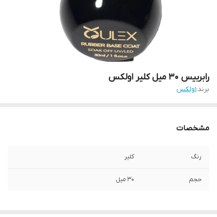
رابربیس 30 میل کلیر اولکس
برند:
اولکس
مشخصات
رنگ
کلیر
حجم
30 میل