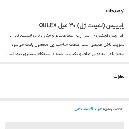
توضیحات
رابربیس (لمینت ژل) 30 میل OULEX
رابر بیس اولکس 30 میل ژلی انعطاف‌پذیر و مقاوم برای لمینت، کاور و
تقویت ناخن طبیعی است. غلظت مناسب این محصول باعث می‌شود
سطح ناخن به‌خوبی صاف و یکدست شده و استحکام بیشتری پیدا کند.
رابر بیس اولکس گزینه‌ای مناسب برای ترمیم ناهمواری‌های ناخن،
جلوگیری از شکستگی و افزایش دوام ژلیش است.
نظرات
نحوه استفاده:
پس از آماده‌سازی ناخن و استفاده از پرایمر، یک لایه نازک رابر بیس روی
ناخن اجرا و در دستگاه UV/LED خشک کنید. سپس برای لمینت و کاور
دسته‌بندی
:
مواد کاشت ناخن
ناخن یک لایه با حجم مناسب اعمال کرده، فرم دهید و مجدداً داخل
دستگاه خشک کنید. در پایان از رنگ ژل یا تاپ‌کات استفاده نمایید.