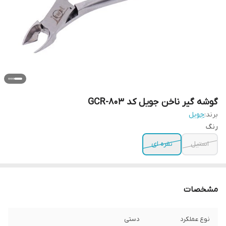
گوشه گیر ناخن جویل کد GCR-803
برند:
جویل
رنگ
استیل
نقره ای
مشخصات
نوع عملکرد
دستی