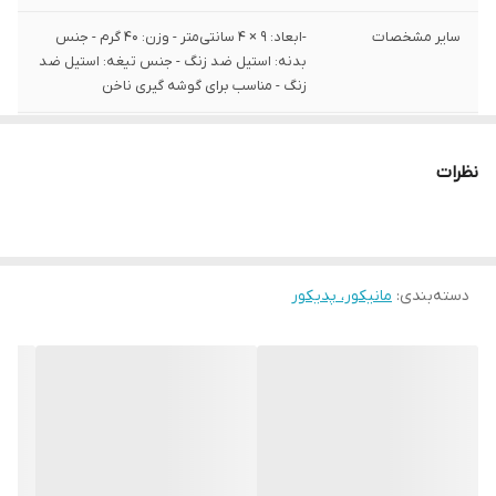
سایر مشخصات
-ابعاد: 9 × 4 سانتی‌متر - وزن: 40 گرم - جنس
بدنه: استیل ضد زنگ - جنس تیغه: استیل ضد
زنگ - مناسب برای گوشه گیری ناخن
کاربرد
ناخن های دست , ناخن های پا
نظرات
دسته‌بندی
:
مانیکور، پدیکور