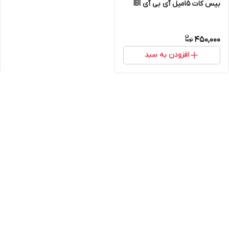
بیس کات 15میل آی بی آی IBI
450,000
افزودن به سبد