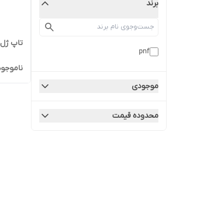
برند
تاپ ژل PNF
pnf
ناموجود
موجودی
محدوده قیمت