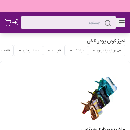
تمیز کردن پودر ناخن
پربازدیدترین
برندها
قیمت
دسته‌بندی
فقط م
براش ناخن طرح یونیکورن