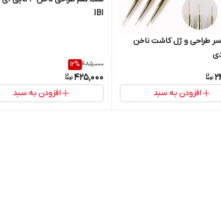
IBI
سر طراحی و ژل کاشت ناخن
ی
12
%
485,000
425,000
2
افزودن به سبد
افزودن به سبد