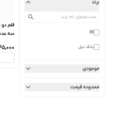
برند
قلم دو 
IBI
سه عدد
یانگ نیل
45,000
موجودی
محدوده قیمت