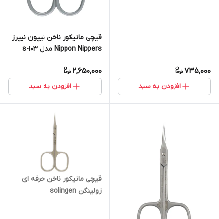
قیچی مانیکور ناخن نیپون نیپرز
Nippon Nippers مدل s-103
2,650,000
735,000
افزودن به سبد
افزودن به سبد
قیچی مانیکور ناخن حرفه ای
زولینگن solingen