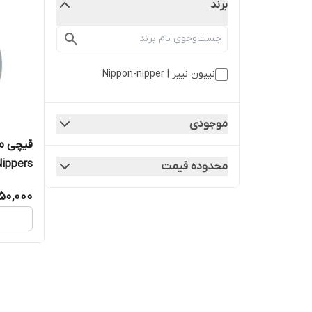
برند
نیپون نیپر | Nippon-nipper
موجودی
قیچی ما
pon Nippers
محدوده قیمت
650,000