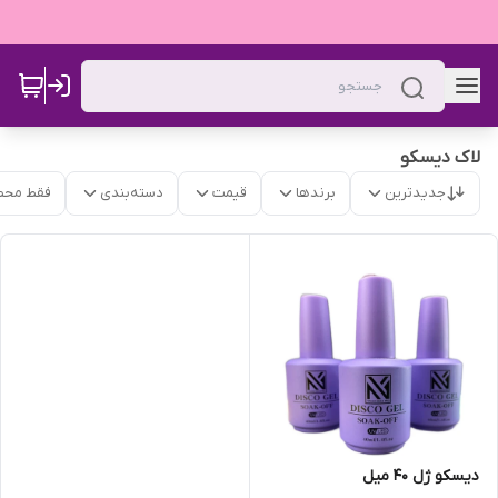
لاک دیسکو
جدیدترین
برندها
قیمت
دسته‌بندی
فقط محص
دیسکو ژل 40 میل