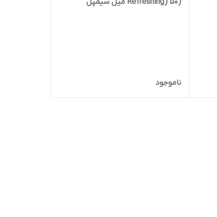
(Refreshing) 50 میل سیمپل
ناموجود