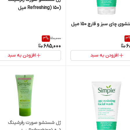
(Refreshing) 150 میل
ژل شستشوی چای سبز و قارچ 150 میل
3
%
710,000
3
685,000
6
افزودن به سبد
افزودن به سبد
ژل شستشو صورت رفرشینگ