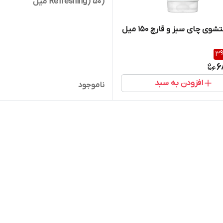
(Refreshing) 50 میل
ی چای سبز و قارچ 150 میل
3
6
افزودن به سبد
ناموجود