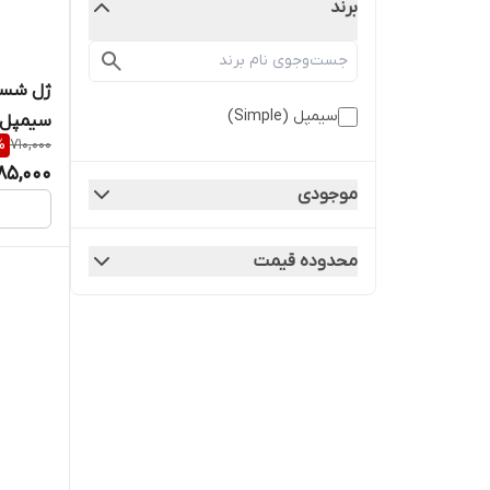
برند
سیمپل (Simple)
سیمپل
%
710,000
85,000
موجودی
محدوده قیمت