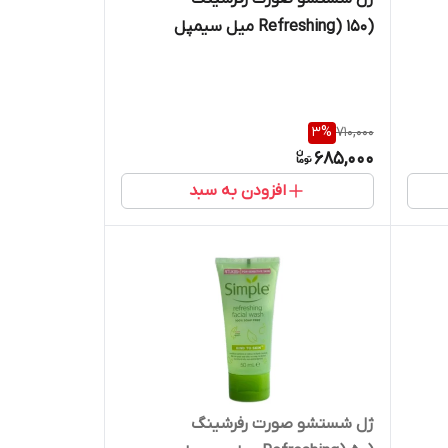
(Refreshing) 150 میل سیمپل
3
%
710,000
685,000
افزودن به سبد
ژل شستشو صورت رفرشینگ