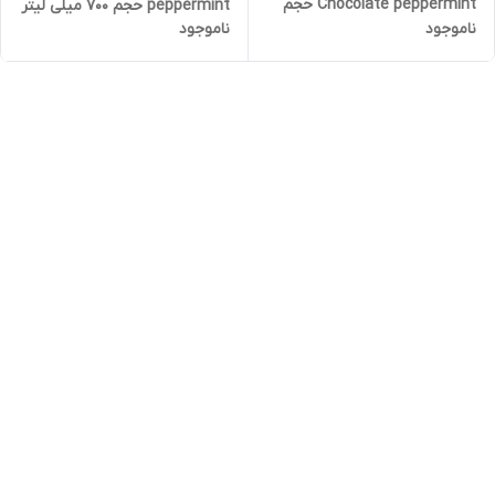
Chocolate peppermint حجم
peppermint حجم 700 میلی لیتر
ناموجود
ناموجود
400 میلی لیتر