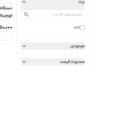
برند
اورجینا
950,000
sun
موجودی
محدوده قیمت