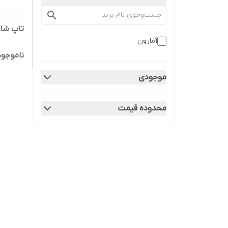
تاپ شاین آما
آمازون
ناموجود
موجودی
محدوده قیمت