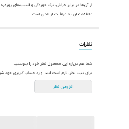
از آن‌ها در برابر خراش، ترک خوردگی و آسیب‌های روزمره 
علاقه‌مندان به مراقبت از ناخن است.
ویژگی‌های کلیدی
:
درخشش فوق‌العاده
: ایجاد لایه‌ای براق و جذاب روی ن
دوام بالا
: مقاومت در برابر سایش و حفظ زیبایی ناخن 
نظرات
سریع‌خشک‌شونده
: بدون ایجاد چسبندگی و مناسب برا
مناسب برای همه انواع ناخن
: ژلی، اکریلیک و طبیعی.
شما هم درباره این محصول نظر خود را بنویسید.
محافظت حرفه‌ای
: جلوگیری از ترک خوردن و کنده شد
برای ثبت نظر، لازم است ابتدا وارد حساب کاربری خود شو
نحوه استفاده
:
افزودن نظر
۱. پس از اتمام مراحل مانیکور یا پدیکور، یک لایه نازک از تاپ شاین آموزن را روی ناخن‌ها بمالید.
۲. زیر لامپ UV یا LED خشک کنید.
۳. از ناخن‌هایی براق، محکم و مقاوم لذت ببرید!
مزایا
:
زیبایی ماندگار
: ناخن‌هایی براق و جذاب برای مدت طول