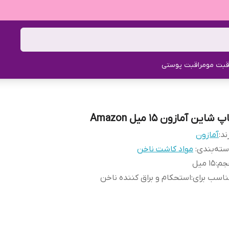
قبت مو
مراقبت پوستی
پ شاین آمازون 15 میل Amazon
ند:
آمازون
ته‌بندی
:
مواد کاشت ناخن
جم
:
15 میل
اسب برای
:
استحکام و براق کننده ناخن