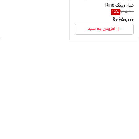
میل رینگ Ring
765,000
15
%
650,000
افزودن به سبد