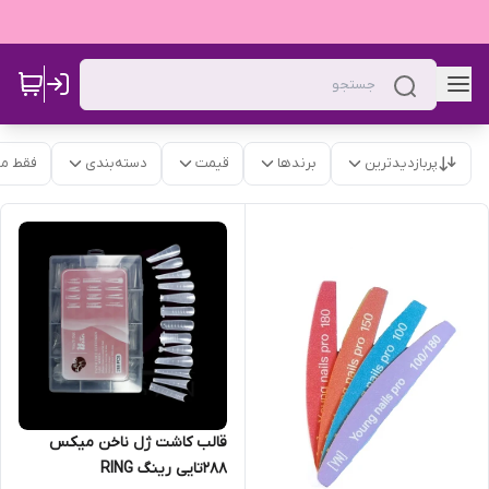
پربازدیدترین
برندها
قیمت
دسته‌بندی
فقط م
قالب کاشت ژل ناخن میکس
288تایی رینگ RING